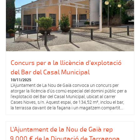
Concurs per a la llicència d'explotació
del Bar del Casal Municipal
10/11/2025
L'Ajuntament de La Nou de Gaià convoca un concurs per
atorgar la llicència d'ús comú especial del domini públic per a
l'explotació del Bar del Casal Municipal, ubicat al carrer
Cases Noves, s/n. Aquest espai, de 134,52 m², inclou el bar,
la terrassa davant de la façana i un magatzem compartit...
L'Ajuntament de la Nou de Gaià rep
9.000 € de la Diputació de Tarragona