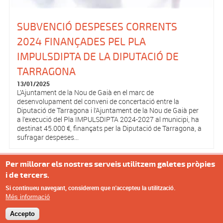
SUBVENCIÓ DESPESES CORRENTS
2024 FINANÇADES PEL PLA
IMPULSDIPTA DE LA DIPUTACIÓ DE
TARRAGONA
13/01/2025
L’Ajuntament de la Nou de Gaià en el marc de
desenvolupament del conveni de concertació entre la
Diputació de Tarragona i l’Ajuntament de la Nou de Gaià per
a l’execució del Pla IMPULSDIPTA 2024-2027 al municipi, ha
destinat 45.000 €, finançats per la Diputació de Tarragona, a
sufragar despeses...
Per millorar els nostres serveis utilitzem galetes pròpies
Pàgines
« primer
‹ anterior
1
2
3
4
5
6
7
8
9
…
i de tercers.
SEGÜENT ›
últim »
Si continueu navegant, considerem que n'accepteu la utilització.
Més informació
Accepto
© Missatge de Copyright