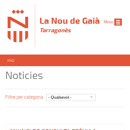
Vés al contingut
La Nou de Gaià
Menu
Tarragonès
Esteu aquí
Inici
Noticies
Filtre per categoria