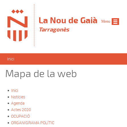
Vés al contingut
La Nou de Gaià
Menu
Tarragonès
Esteu aquí
Inici
Mapa de la web
Inici
Notícies
Agenda
Actes 2020
OCUPACIÓ
ORGANIGRAMA POLÍTIC