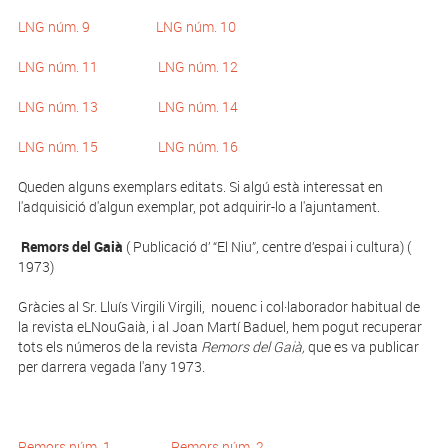
LNG núm. 9
LNG núm. 10
LNG núm. 11
LNG núm. 12
LNG núm. 13
LNG núm. 14
LNG núm. 15
LNG núm. 16
Queden alguns exemplars editats. Si algú està interessat en
l'adquisició d'algun exemplar, pot adquirir-lo a l'ajuntament.
Remors del Gaià
( Publicació d’ “El Niu”, centre d’espai i cultura) (
1973)
Gràcies al Sr. Lluís Virgili Virgili, nouenc i col·laborador habitual de
la revista eLNouGaià, i al Joan Martí Baduel, hem pogut recuperar
tots els números de la revista
Remors del Gaià,
que es va publicar
per darrera vegada l'any 1973.
Remors núm. 1
Remors núm. 2