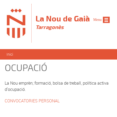
Vés al contingut
La Nou de Gaià
Menu
Tarragonès
Esteu aquí
Inici
OCUPACIÓ
La Nou emprèn; formació, bolsa de treball, política activa
d'ocupació.
CONVOCATORIES PERSONAL