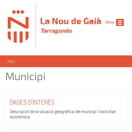
Vés al contingut
La Nou de Gaià
Menu
Tarragonès
Esteu aquí
Inici
Municipi
DADES D'INTERÈS
Descripció de la situació geogràfica del municipi i l'activitat
econòmica.