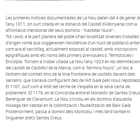
Les primeres notícies documentades de La Nou daten del 4 de gener d
l'any 1011, on surt citada en la donació del Castell d'Albinyana com a
afrontació meridional del seus dominis - “Kastelar Nuce” -.
Tot i això, a la part planera del poble s'han localitzat diverses troballes
d'origen romà que suggereixen l'existència d'un nucli de població anter
com ara el sarcòfag, actualment exposat al castell, amb inscripcions
epigràfiques amb els noms dels primers pre-nouencs: Temístocles i
Encolpia. Tornem a trobar citada La Nou l'any 1023 en les delimitacio
del castell de Castellví de la Marca, com a “termino Nucis”, un lloc a
l'extrem del comtat dins de la línia fronterera de castells davant dels
sarraïns, que s'anava configurant des de l'Alt Gaià pels nous repoblad
El 1167, surt com a límit del terme de Vespella en la seva carta de
poblament. El 1179, en la Concòrdia entre el Monestir de Santes Creus 
Berenguer de Claramunt, La Nou s'inclou en els dominis d'aquesta
nissaga tan cabdal en la colonització i feudalització del Baix Gaià.
Posteriorment, passa a domini dels Montoliu, i més tard també hi
tingueren drets Santes Creus.