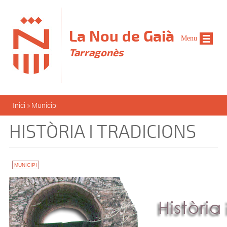
Vés al contingut
La Nou de Gaià
Menu
Tarragonès
Esteu aquí
Inici
»
Municipi
HISTÒRIA I TRADICIONS
MUNICIPI