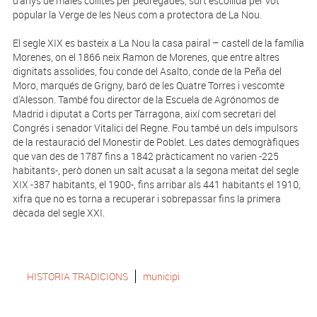
d'anys de males collites per pedregades, surt escollida per vot
popular la Verge de les Neus com a protectora de La Nou.
El segle XIX es basteix a La Nou la casa pairal – castell de la família
Morenes, on el 1866 neix Ramon de Morenes, que entre altres
dignitats assolides, fou conde del Asalto, conde de la Peña del
Moro, marqués de Grigny, baró de les Quatre Torres i vescomte
d'Alesson. També fou director de la Escuela de Agrónomos de
Madrid i diputat a Corts per Tarragona, així com secretari del
Congrés i senador Vitalici del Regne. Fou també un dels impulsors
de la restauració del Monestir de Poblet. Les dates demogràfiques
que van des de 1787 fins a 1842 pràcticament no varien -225
habitants-, però donen un salt acusat a la segona meitat del segle
XIX -387 habitants, el 1900-, fins arribar als 441 habitants el 1910,
xifra que no es torna a recuperar i sobrepassar fins la primera
dècada del segle XXI.
HISTORIA TRADICIONS
municipi