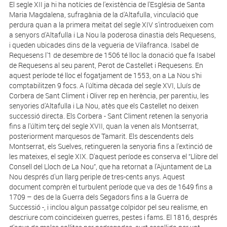
El segle XII ja hi ha notícies de l'existència de l'Església de Santa
Maria Magdalena, sufragània de la d'Altafulla, vinculació que
perdura quan a la primera meitat del segle XIV s'introdueixen com
a senyors d'Altafulla i La Nou la poderosa dinastia dels Requesens,
i queden ubicades dins de la vegueria de Vilafranca. Isabel de
Requesens l'1 de desembre de 1506 té lloc la donació que fa Isabel
de Requesens al seu parent, Perot de Castellet i Requesens. En
aquest període té lloc el fogatjament de 1553, on a La Nou s'hi
comptabilitzen 9 focs. A l'última dècada del segle XVI, Lluís de
Corbera de Sant Climent i Oliver rep en herència, per parentiu, les
senyories d'Altafulla i La Nou, atès que els Castellet no deixen
successió directa. Els Corbera - Sant Climent retenen la senyoria
fins a l'últim terç del segle XVII, quan la venen als Montserrat,
posteriorment marquesos de Tamarit. Els descendents dels
Montserrat, els Suelves, retingueren la senyoria fins a l'extinció de
les mateixes, el segle XIX. D'aquest període es conserva el “Llibre del
Consell del Lloch de La Nou”, que ha retornat a l'Ajuntament de La
Nou després d'un llarg periple de tres-cents anys. Aquest
document comprèn el turbulent període que va des de 1649 fins a
1709 – des de la Guerra dels Segadors fins a la Guerra de
Successió -, i inclou algun passatge colpidor pel seu realisme, en
descriure com coincideixen guerres, pestes i fams. El 1816, després