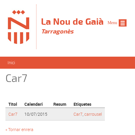
Vés al contingut
La Nou de Gaià
Menu
Tarragonès
Esteu aquí
Inici
Car7
Títol
Calendari
Resum
Etiquetes
Car7
10/07/2015
Car7
,
carrousel
« Tornar enrera