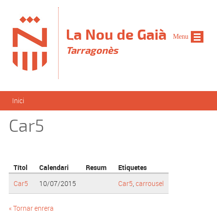
Vés al contingut
La Nou de Gaià
Menu
Tarragonès
Esteu aquí
Inici
Car5
Títol
Calendari
Resum
Etiquetes
Car5
10/07/2015
Car5
,
carrousel
« Tornar enrera