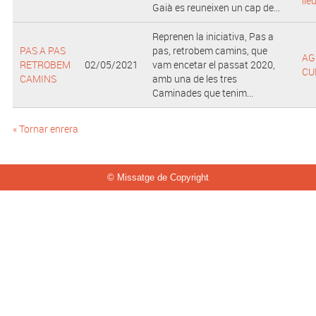
lle
Gaià es reuneixen un cap de...
Reprenen la iniciativa, Pas a
PAS A PAS
pas, retrobem camins, que
AG
RETROBEM
02/05/2021
vam encetar el passat 2020,
CU
CAMINS
amb una de les tres
Caminades que tenim...
« Tornar enrera
© Missatge de Copyright