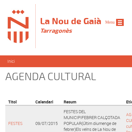
Vés al contingut
La Nou de Gaià
Menu
Tarragonès
Esteu aquí
Inici
AGENDA CULTURAL
Títol
Calendari
Resum
Eti
FESTES DEL
AG
MUNICIPIFEBRER CALÇOTADA
CU
FESTES
09/07/2015
POPULAR(Últim diumenge de
cul
febrer)Els veïns de La Nou de