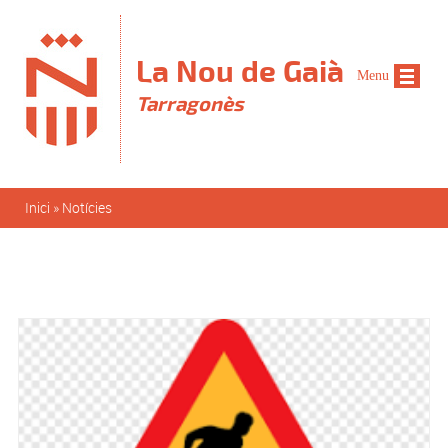
Vés al contingut
La Nou de Gaià
Menu
Tarragonès
Esteu aquí
Inici
»
Notícies